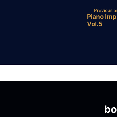
Post
Previous ar
Piano Imp
navig
Vol.5
bo