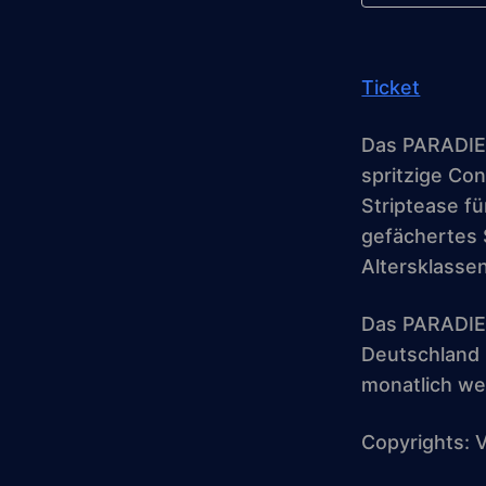
ICS heru
Ticket
Das PARADIES
spritzige Co
Striptease fü
gefächertes 
Altersklassen
Das PARADIES
Deutschland u
monatlich we
Copyrights: 