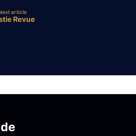
Next article
estie Revue
.de