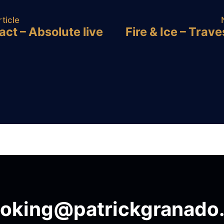
ticle
act – Absolute live
Fire & Ice – Trav
ation
oking@patrickgranado