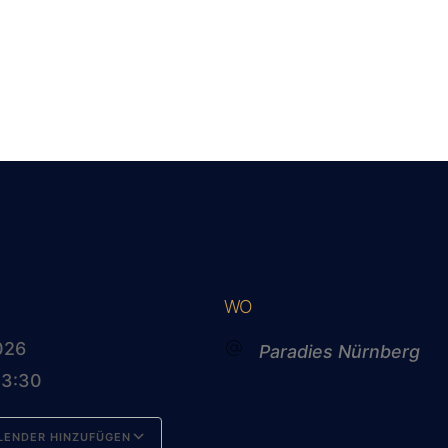
WO
2026
Paradies Nürnberg
23:30
LENDER HINZUFÜGEN