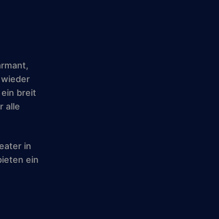
iCalendar
Office 365
armant,
 wieder
ein breit
 alle
eater in
bieten ein