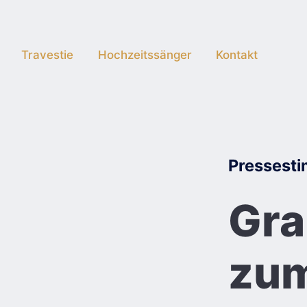
Travestie
Hochzeitssänger
Kontakt
Skip
to
content
Posted
Pressest
in
Gra
zum