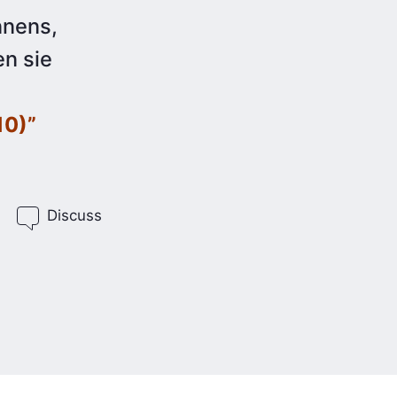
nnens,
en sie
10)”
Discuss