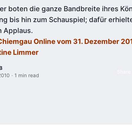
ler boten die ganze Bandbreite ihres Kö
g bis hin zum Schauspiel; dafür erhielt
 Applaus.
 Chiemgau Online vom 31. Dezember 20
tine Limmer
B
Share
2010
1 min read