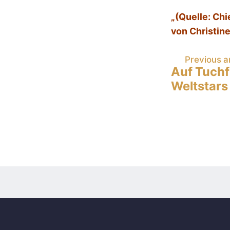
„(Quelle: Ch
von Christin
Post
Previous ar
Auf Tuchf
navig
Weltstars