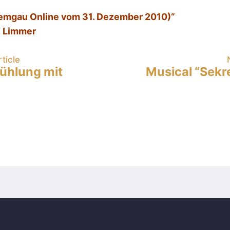
iemgau Online vom 31. Dezember 2010)“
e Limmer
ticle
ühlung mit
Musical “Sekr
ation