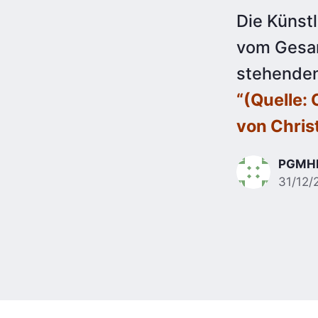
Die Künst
vom Gesan
stehenden
“(Quelle:
von Chris
PGMH
31/12/