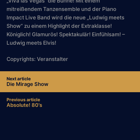
„Viva las Vegas“ die Bühne! Mit einem
mitreißendem Tanzensemble und der Piano
Impact Live Band wird die neue „Ludwig meets
Show“ zu einem Highlight der Extraklasse!
Königlich! Glamurös! Spektakulär! Einfühlsam! –
Ludwig meets Elvis!
Copyrights: Veranstalter
Post
Next article
navigation
Die Mirage Show
Previous article
Absolute! 80’s