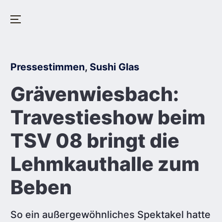
Menu
Skip
to
Posted
Pressestimmen
,
Sushi Glas
content
in
Grävenwiesbach:
Travestieshow beim
TSV 08 bringt die
Lehmkauthalle zum
Beben
So ein außergewöhnliches Spektakel hatte